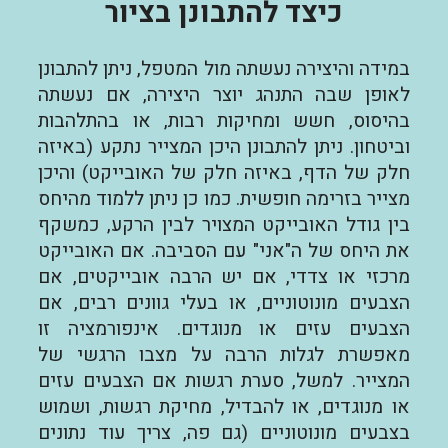
כיצד להתבונן בציור
במידה והיצירה נעשתה מול המטפל, ניתן להתבונן
לאופן שבה התנהג יוצר היצירה, אם נעשתה
בהיסוס, חשש ומחיקות רבות, או בהתלהבות
וביטחון. ניתן להתבונן היכן המצייר נתקע (באיזה
חלק של הדף, באיזה חלק של האובייקט) והיכן
מצייר בזרימה חופשית. כמו כן ניתן ללמוד מהיחס
בין גודל האובייקט המצויר לבין הרקע, כמשקף
את היחס של ה"אני" עם הסביבה. אם האובייקט
מרכזי או צדדי, אם יש הרבה אובייקטים, אם
הצבעים מונוטוניים, או בעלי גוונים רבים, אם
הצבעים עזים או מנוגדים. אינפורמציה זו
מאפשרת לגלות הרבה על מצבו הרגשי של
המצייר. למשל, סערת רגשות אם הצבעים עזים
או מנוגדים, או להבדיל, מחיקת רגשות, ושמוש
בצבעים מונוטוניים (גם פה, צריך עוד נתונים