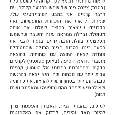
לראות כוחותיו? דוגמא לכך, קרתה לי כשמטופלת
(בוגרת) ציירה ציור של שמש בתנועה קלילה, עם
הרבה קרניים. אני במבט הסובייקטיבי שלי,
שמחתי לראות את התנועות החופשיות, ואת
הקרניים שיוצאות החוצה לעולם. אך אותה
מטופלת נבהלה ממראה עינה וחשבה שהשמש
מפלצתית ובעלת הרבה ידיים. בנסיון להבין את
הפער ביננו בהבנת הציור התגלה שהמטופלת
פוחדת לצאת החוצה עם כוחותיה. כתוצאה
מתובנה זו היא הוסיפה (באופן ספונטני) לקרניים
הדקות והמחוברות במרומז אל השמש, קרניים
עבות יותר עם נוכחות וכח. היא יצאה בהרגשה
טובה, ועם יותר בטחון ורשות להראות את כוחותיה
ולא להצניע ולפחד מהם (תופעה שמאפינת נשים
רבות).
לסיכום, בהבנת הציור, האבחון והפענוח צריך
להיות מאד זהירים, לבדוק את האלמנטים