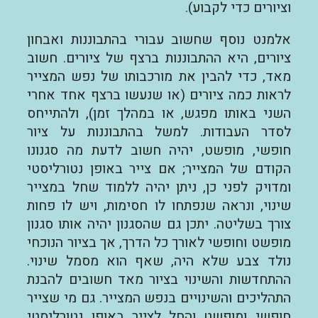
וציורים כדי לקבוע).
אלמנט נוסף שחשוב עבורי בהתבוננות ואבחון
ציורים, היא ההתבוננות ברצף של ציורים. חשוב
מאד, כדי להבין את מורכבותו של נפש המצייר
לראות כמה ציורים (או שנעשו ברצף אחד אחרי
השני באותו מפגש, או במהלך זמן), ולהתייחס
לסדר העבודות. למשל בהתבוננות על ציור
חופשי, מופשט, יהיה חשוב לדעת מה סגנונו
הקודם של המצייר; אם צייר באופן נטורליסטי
ומדויק לפני כן, ניתן יהיה ללמוד שחל במצייר
שינוי, ונראה שנפתחו לו חסימות, ויש לו פחות
צורך בשליטה. יתכן גם שהסגנון יהיה אותו סגנון
מופשט וחופשי לאורך כל הדרך, אך בציור הנוכחי
נולד צבע שלא היה, שאף הוא מסמל שינוי.
ההתחדשות והשינוי בציור מאד חשובים להבנת
התהליכים והשינויים בנפש המצייר. גם מי שצייר
חופשי ומופשט והחל לצייר באופן נטורליסטי