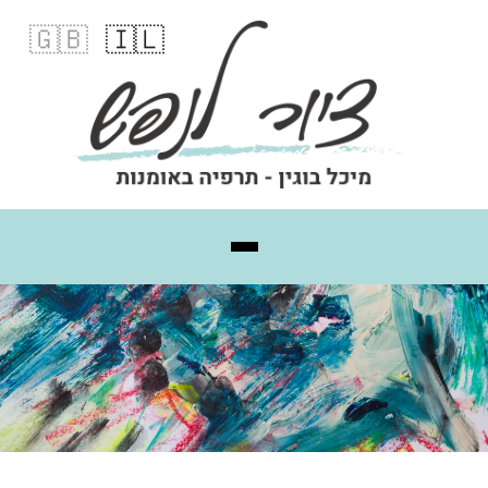
🇬🇧
🇮🇱